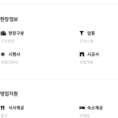
현장정보
현장구분
업종
신규현장
오피스텔
시행사
시공사
유림디엔씨
성일개발
영업지원
식사제공
숙소제공
중식
미제공