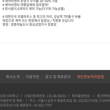
# 에어비엔비 운영시 수익률 30~50% 가능
# 에어비엔비 대행업체와 업무협약!
# 한사람이 6개까지 계약 가능(다구좌 가능상품)
# 대한민국 모델하우스 중 최고의 자리, 강남역 7번출구 바뢒
워킹으로 계약 쓰는 현장에서 팀장님 / 직원분 모십니다
현장 : 영종하늘도시 중심상업지구 정중앙
회사소개
이용약관
광고 및 제휴문의
개인정보처리방침
상호:아파투고
사업자등록번호: 133-88-00201
특허출원번호 :
통산판매업
이용문의 및 제휴 :
주소 : 서울시 금천구 벚꽃로36길 30, 1022호(가산동,가산KS
프로모션/사업 제휴문의 : 02-852-7707