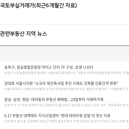
국토부실거래가(최근6개월간 자료)
천연석인
▶
발코니 외부 난간대가 일반적인 일자
▶
기계식 주차가 지
관련부동산 지역 뉴스
▶
5
호선
영등포시
▶
단지내
CCTV
▶
쓰
송파구, 잠실종합운동장 마이스 단지 TF 구성..상생 나선다
송파구가 잠실종합운동장 일대에 ‘서울국제교류복합지구’ 개발과 관련해 상생방안을 마련하는 TF를 구
강대호 서울시의원 “소규모 재건축사업 추진 시에도 건축물 인동간격 완화”
서울시의회 도시계획관리위원회 강대호 부위원장(더불어민주당, 중랑3)이 발의한 「서울특별시 건
잠실·삼성·청담·대치동의 부동산 매매법...23일부터 거래허가제
정부의 '6·17 부동산대책'으로 23일부터 서울 송파구 잠실동과 강남구 삼성·대치·청담동에서 토지거
일반적인 천정고인
2.3m
보
▶
6.17 부동산 대책에도 지식산업센터 ‘현대 테라타워 감일’이 웃는 이유
▶
소형 오피스텔이
이번 정부 들어 총 21번째의 부동산 대책이 발표되면서 주택시장에는 혼선이 이어지고 있다. 반면 대