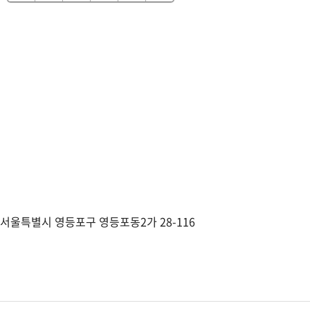
▶ 여의
▶ 대형 백화점(롯데/신세계)
▶ 더위일 오피스텔 인근 약 1만5천
당 사업지가 속한 
서울특별시 영등포구 영등포동2가 28-116
▶
중마루
공원
▶
외장재가 일반 중소