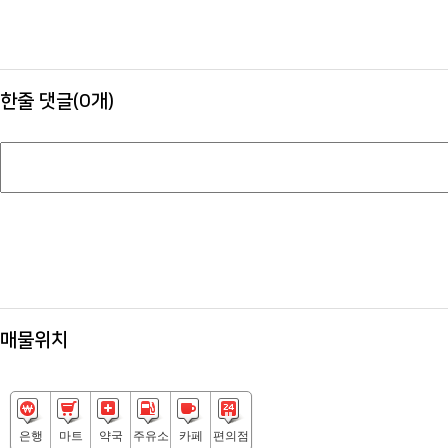
한줄 댓글(0개)
지하철역
(
대형 백
매물위치
▶ 
은행
마트
약국
주유소
카페
편의점
▶ 영