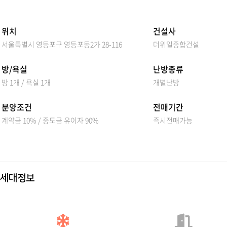
위치
건설사
서울특별시 영등포구 영등포동2가 28-116
더위일종합건설
방/욕실
난방종류
방 1개 / 욕실 1개
개별난방
분양조건
전매기간
계약금 10% / 중도금 유이자 90%
즉시전매가능
세대정보