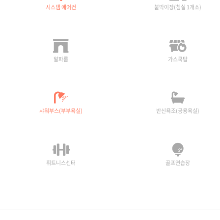
시스템 에어컨
붙박이장(침실 1개소)
알파룸
가스쿡탑
샤워부스(부부욕실)
반신욕조(공용욕실)
휘트니스센터
골프연습장