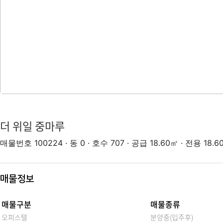
더 위일 중마루
매물번호 100224
·
동 0
·
호수 707
·
공급 18.60㎡
·
전용 18.6
매물정보
매물구분
매물종류
오피스텔
분양중(입주후)