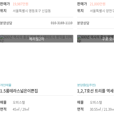
판매가
판매가
19,987만원
21,000만원
위치
위치
서울특별시 영등포구 신길동
서울특별시 양천
이동성
분양상담
분양상담
010-3169-1110
영등
체리빌2차
구로 오
개인매물
분양중(입주전)
1.5룸테라스넓은이쁜집
매물
매물
오피스텔
오피스텔
면적
면적
45㎡ / 29㎡
30.55㎡ / 21.39