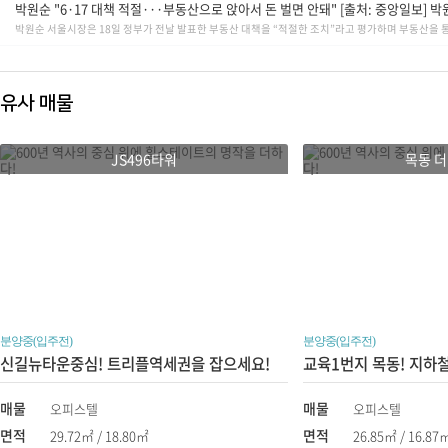
▶
시스템창호가 아닌 
박원순 "6·17 대책 적절···부동산으로 앉아서 돈 벌면 안돼" [출처: 중앙일보] 박
박원순 서울시장은 18일 정부가 전날 발표한 부동산 대책을 “적절한 조치”라고 평가하며 부동산을 통한 
▶
수납 공간
▶
전자레인지
,
전기 밥솥을 놓을 수
▶
내추럴
톤
유사 매물
▶
일반적인
직부등에서
JS496타워
▶
세대내
적재적소에
매입등
목동 더
▶
세대 현관
센서등을
달아 화
▶
천정
▶
천정에
분양중(입주전)
분양중(입주전)
신길뉴타운중심! 트리플역세권을 잡으세요!
매물
매물
오피스텔
오피스텔
면적
면적
29.72㎡ / 18.80㎡
26.85㎡ / 16.87
더 위일 