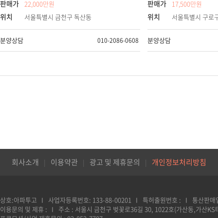
판매가
판매가
22,000만원
17,500만원
위치
위치
서울특별시 금천구 독산동
서울특별시 구로
분양상담
분양상담
010-2086-0608
회사소개
이용약관
광고 및 제휴문의
개인정보처리방침
상호:아파투고
사업자등록번호: 133-88-00201
특허출원번호 :
통산판매업
이용문의 및 제휴 :
주소 : 서울시 금천구 벚꽃로36길 30, 1022호(가산동,가산KS